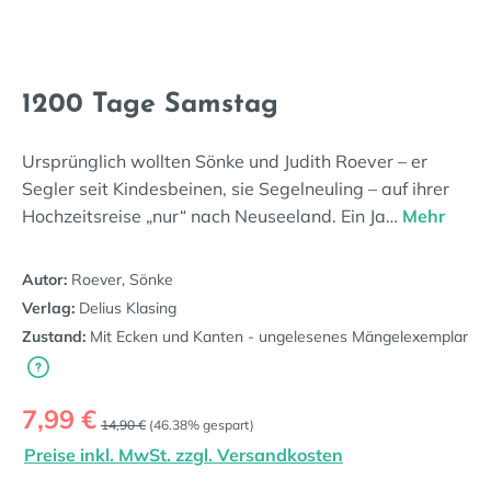
1200 Tage Samstag
Ursprünglich wollten Sönke und Judith Roever – er
Segler seit Kindesbeinen, sie Segelneuling – auf ihrer
Hochzeitsreise „nur“ nach Neuseeland. Ein Ja…
Mehr
Autor:
Roever, Sönke
Verlag:
Delius Klasing
Zustand:
Mit Ecken und Kanten - ungelesenes Mängelexemplar
Verkaufspreis:
7,99 €
Regulärer Preis:
14,90 €
(46.38% gespart)
Preise inkl. MwSt. zzgl. Versandkosten