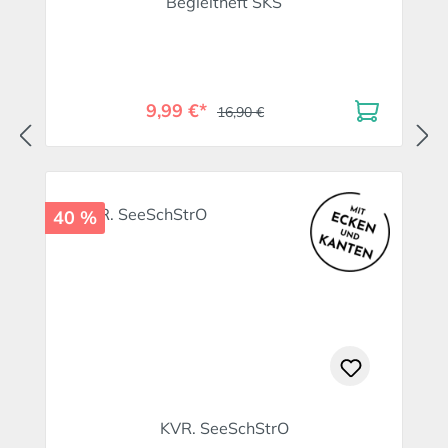
Begleitheft SKS
9,99 €*
16,90 €
40 %
KVR. SeeSchStrO