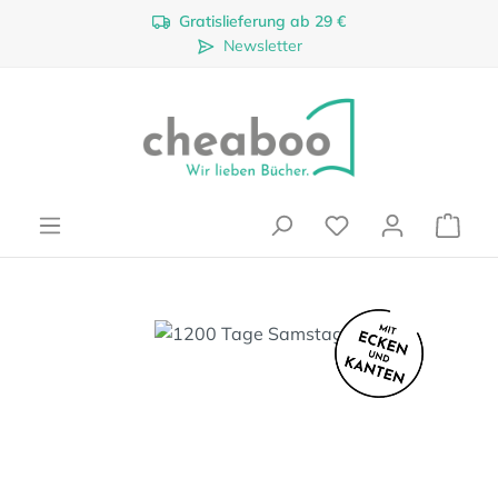
Gratislieferung ab 29 €
Zum Hauptinhalt springen
Newsletter
Ware
Bildergalerie überspringen