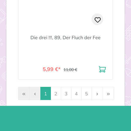
Die drei !!!, 89, Der Fluch der Fee
5,99 €*
11,00 €
Seite
Seite
Seite
Seite
Seite
1
2
3
4
5