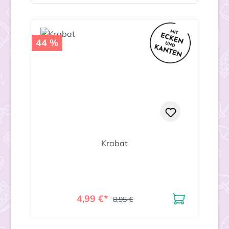
44 %
Krabat
4,99 €*
8,95 €