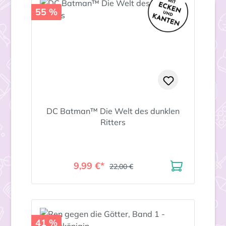
55 %
DC Batman™ Die Welt des dunklen
Ritters
9,99 €*
22,00 €
41 %