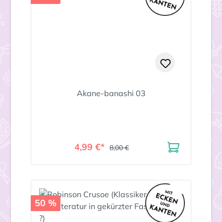
Akane-banashi 03
4,99 €*
8,00 €
50 %