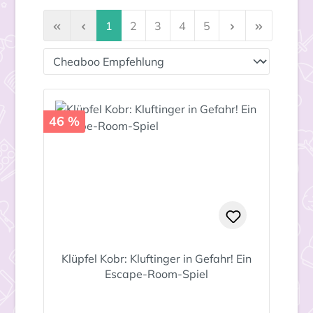
Seite
Seite
Seite
Seite
Seite
1
2
3
4
5
46 %
Klüpfel Kobr: Kluftinger in Gefahr! Ein
Escape-Room-Spiel