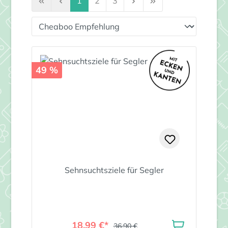
1
2
3
49 %
Sehnsuchtsziele für Segler
18,99 €*
36,90 €