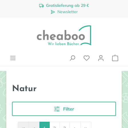
Gratislieferung ab 29 €
Zum Hauptinhalt springen
Newsletter
Ware
Natur
Filter
Seite
Seite
Seite