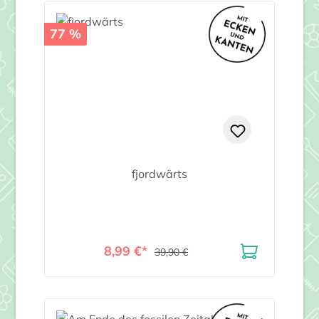
77 %
fjordwärts
8,99 €*
39,90 €