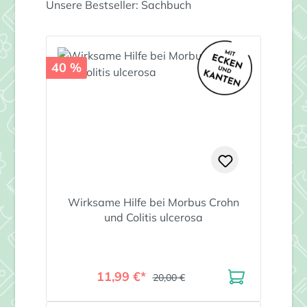
Produktgalerie überspringen
Unsere Bestseller: Sachbuch
40 %
Wirksame Hilfe bei Morbus Crohn
und Colitis ulcerosa
11,99 €*
20,00 €