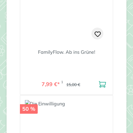
FamilyFlow. Ab ins Grüne!
1
7,99 €*
15,00 €
50 %