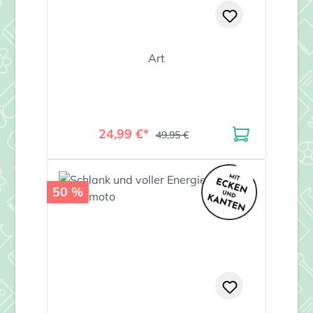
Art
24,99 €*
49,95 €
50 %