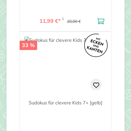
1
11,99 €*
20,00 €
33 %
Sudokus für clevere Kids 7+ [gelb]