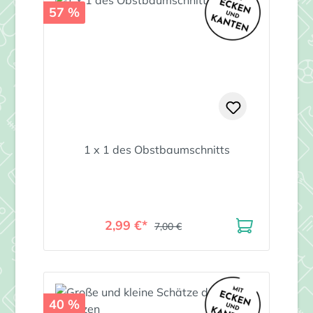
57 %
1 x 1 des Obstbaumschnitts
2,99 €*
7,00 €
40 %