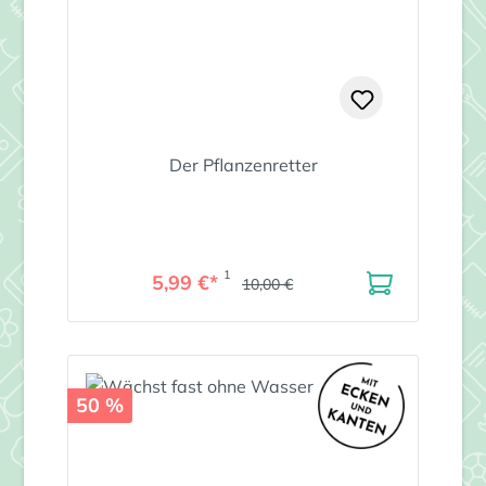
Der Pflanzenretter
1
5,99 €*
10,00 €
50 %