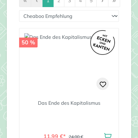
1
2
3
4
5
50 %
Das Ende des Kapitalismus
11,99 €*
24,00 €