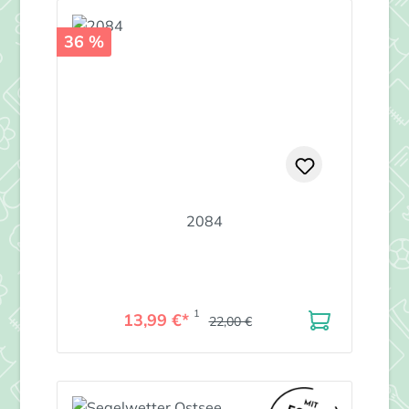
36 %
2084
1
13,99 €*
22,00 €