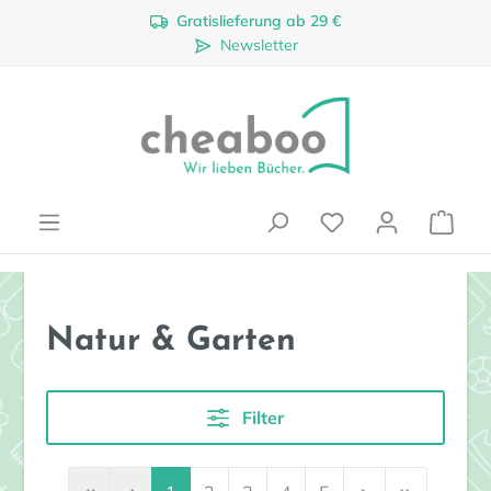
Gratislieferung ab 29 €
Zum Hauptinhalt springen
Newsletter
Ware
Natur & Garten
Filter
Seite
Seite
Seite
Seite
Seite