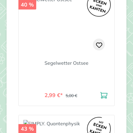
40 %
Segelwetter Ostsee
2,99 €*
5,00 €
43 %