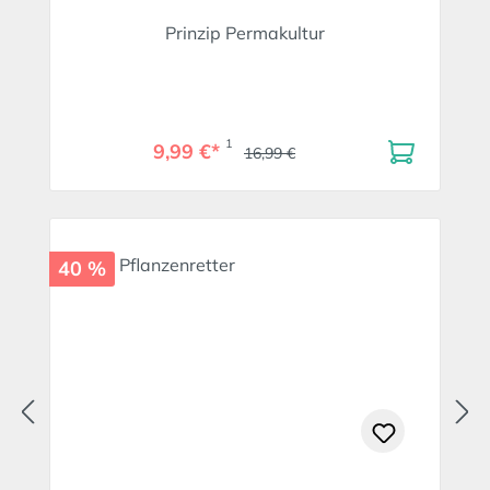
Prinzip Permakultur
1
9,99 €*
16,99 €
40 %