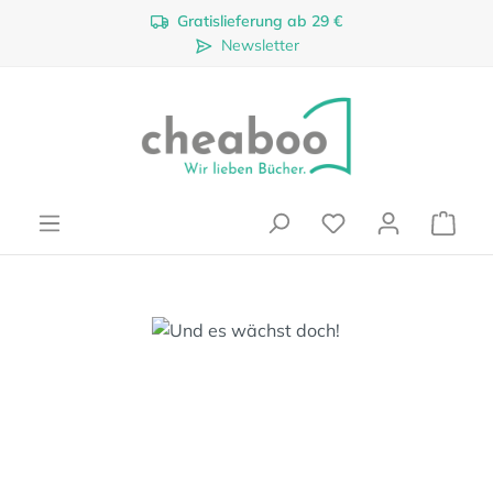
Gratislieferung ab 29 €
Zum Hauptinhalt springen
Newsletter
Ware
Bildergalerie überspringen