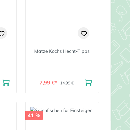
Matze Kochs Hecht-Tipps
7,99 €*
14,99 €
41 %