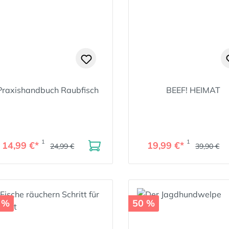
Praxishandbuch Raubfisch
BEEF! HEIMAT
1
1
14,99 €*
19,99 €*
24,99 €
39,90 €
 %
50 %