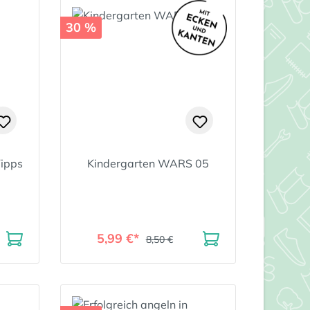
30 %
ipps
Kindergarten WARS 05
5,99 €*
8,50 €