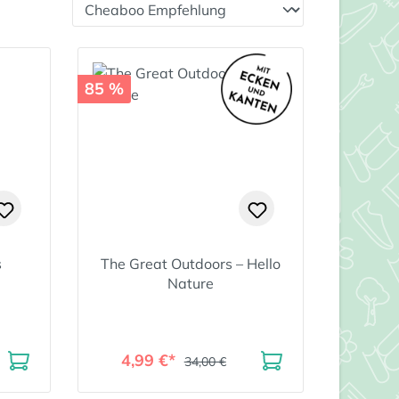
85 %
s
The Great Outdoors – Hello
Nature
4,99 €*
34,00 €