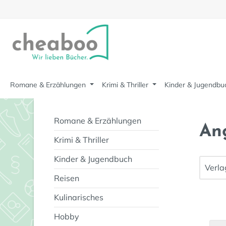
m Hauptinhalt springen
Zur Suche springen
Zur Hauptnavigation springen
Romane & Erzählungen
Krimi & Thriller
Kinder & Jugendbu
Romane & Erzählungen
An
Krimi & Thriller
Kinder & Jugendbuch
Verl
Reisen
Kulinarisches
Hobby