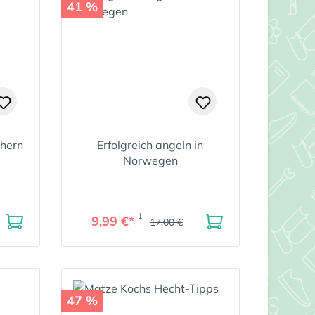
41 %
chern
Erfolgreich angeln in
Norwegen
1
9,99 €*
17,00 €
47 %