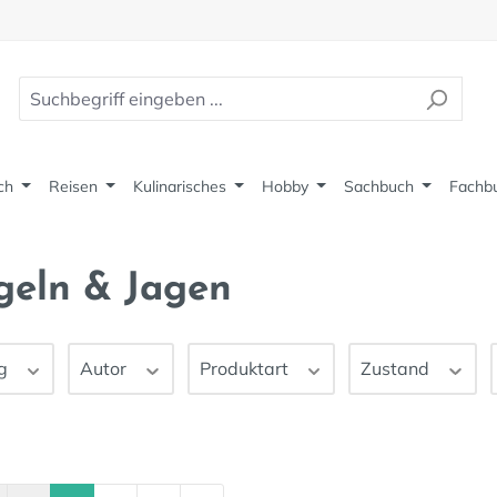
ch
Reisen
Kulinarisches
Hobby
Sachbuch
Fachb
geln & Jagen
ag
Autor
Produktart
Zustand