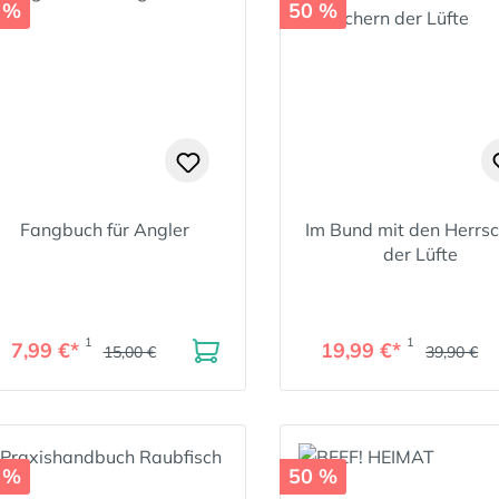
 %
50 %
Fangbuch für Angler
Im Bund mit den Herrs
der Lüfte
1
1
7,99 €*
19,99 €*
15,00 €
39,90 €
 %
50 %