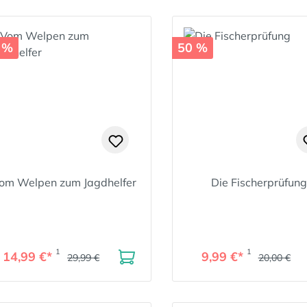
 %
50 %
om Welpen zum Jagdhelfer
Die Fischerprüfung
1
1
14,99 €*
9,99 €*
29,99 €
20,00 €