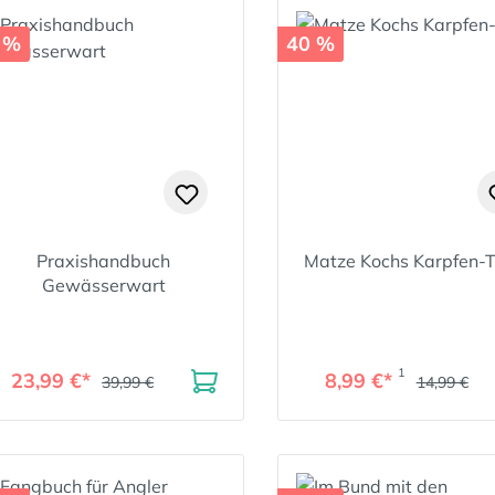
 %
40 %
Praxishandbuch
Matze Kochs Karpfen-T
Gewässerwart
1
23,99 €*
8,99 €*
39,99 €
14,99 €