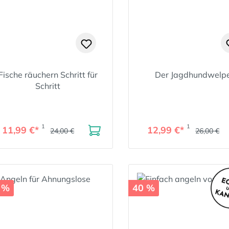
Fische räuchern Schritt für
Der Jagdhundwelp
Schritt
1
1
11,99 €*
12,99 €*
24,00 €
26,00 €
 %
40 %