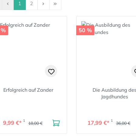
Seite
Seite
1
2
 %
50 %
Erfolgreich auf Zander
Die Ausbildung de
Jagdhundes
1
1
9,99 €*
17,99 €*
18,00 €
36,00 €