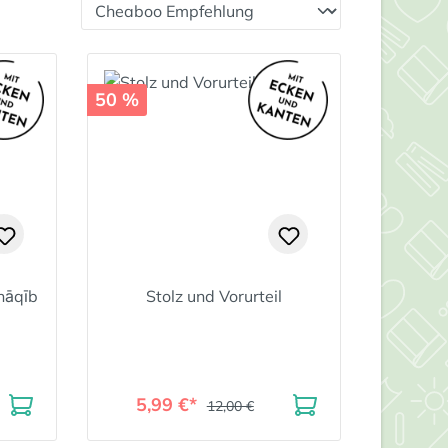
50 %
nāqīb
Stolz und Vorurteil
5,99 €*
12,00 €