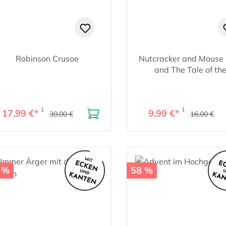
Robinson Crusoe
Nutcracker and Mouse 
and The Tale of th
Nutcracker (Pengui
Classics)
1
1
17,99 €*
9,99 €*
30,00 €
16,00 €
 %
58 %