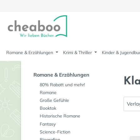
m Hauptinhalt springen
Zur Suche springen
Zur Hauptnavigation springen
Romane & Erzählungen
Krimi & Thriller
Kinder & Jugendbu
Romane & Erzählungen
Kla
80% Rabatt und mehr!
Romane
Große Gefühle
Verl
Booktok
Historische Romane
Fantasy
Science-Fiction
Biografien