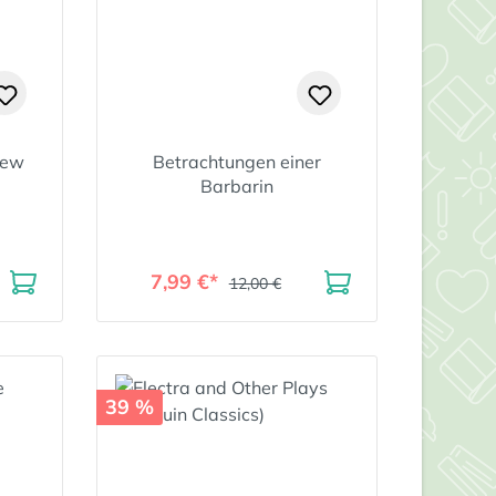
iew
Betrachtungen einer
Barbarin
7,99 €*
12,00 €
39 %