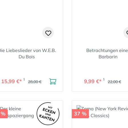
ie Liebeslieder von W.E.B.
Betrachtungen eine
Du Bois
Barbarin
1
1
15,99 €*
9,99 €*
28,00 €
22,00 €
 %
37 %