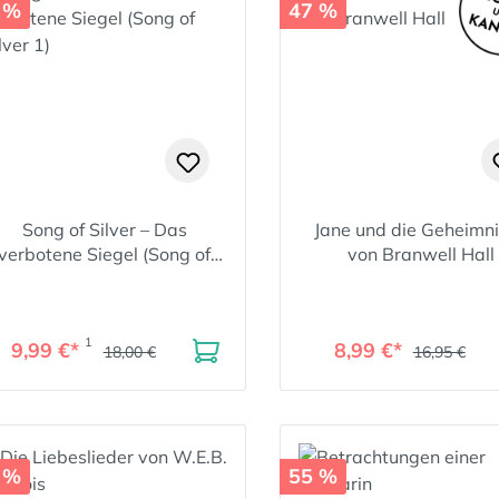
 %
47 %
Song of Silver – Das
Jane und die Geheimn
verbotene Siegel (Song of
von Branwell Hall
Silver 1)
1
9,99 €*
8,99 €*
18,00 €
16,95 €
 %
55 %