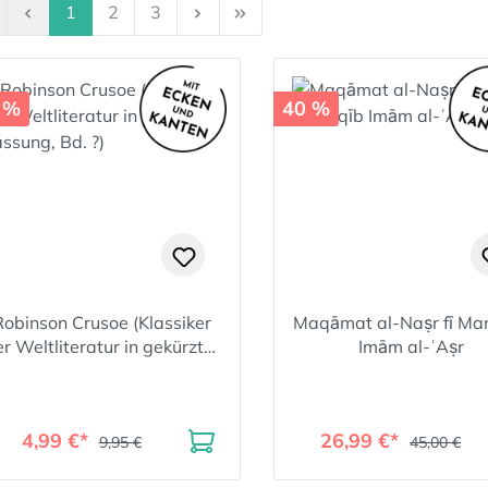
Seite
Seite
Seite
1
2
3
 %
40 %
Robinson Crusoe (Klassiker
Maqāmat al-Naṣr fī Ma
r Weltliteratur in gekürzter
Imām al-ʿAṣr
Fassung, Bd. ?)
4,99 €*
26,99 €*
9,95 €
45,00 €