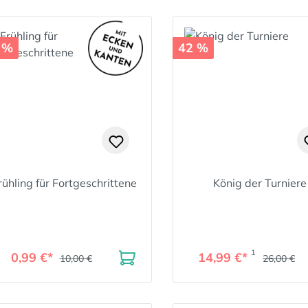
 %
42 %
rühling für Fortgeschrittene
König der Turniere
1
0,99 €*
14,99 €*
10,00 €
26,00 €