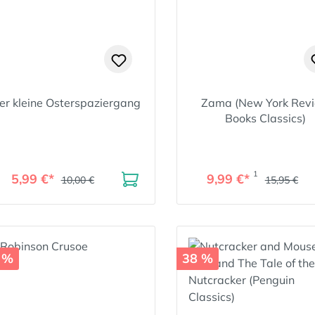
er kleine Osterspaziergang
Zama (New York Rev
Books Classics)
1
5,99 €*
9,99 €*
10,00 €
15,95 €
 %
38 %