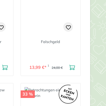
r
Falschgeld
1
13,99 €*
24,00 €
33 %