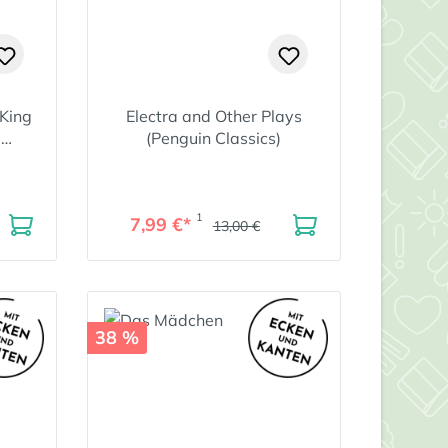
King
Electra and Other Plays
e
(Penguin Classics)
n
1
7,99 €*
13,00 €
38 %