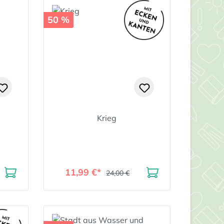
50 %
Krieg
11,99 €*
24,00 €