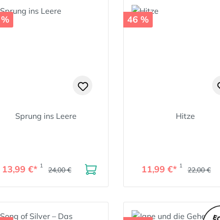
 %
46 %
Sprung ins Leere
Hitze
1
1
13,99 €*
11,99 €*
24,00 €
22,00 €