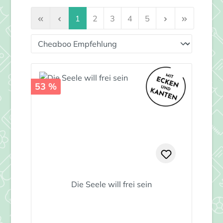
Seite
Seite
Seite
Seite
Seite
1
2
3
4
5
53 %
Die Seele will frei sein