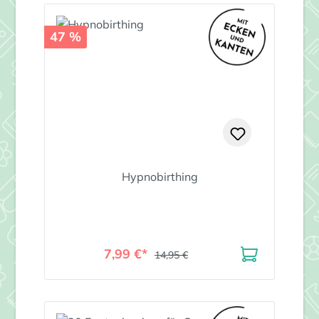
47 %
Hypnobirthing
7,99 €*
14,95 €