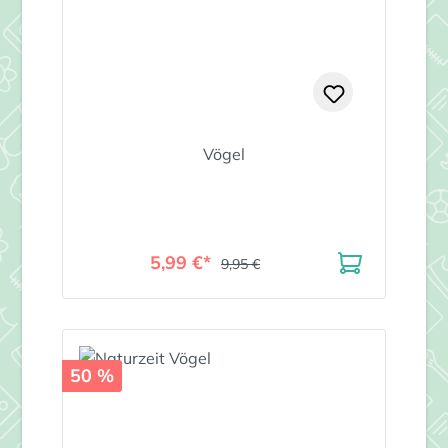
Vögel
5,99 €*
9,95 €
50 %