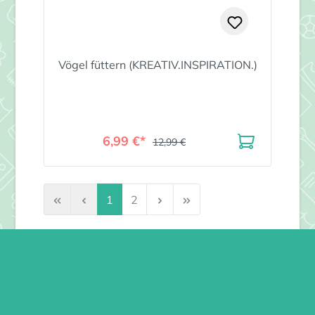
Vögel füttern (KREATIV.INSPIRATION.)
6,99 €*
12,99 €
Seite
Seite
1
2