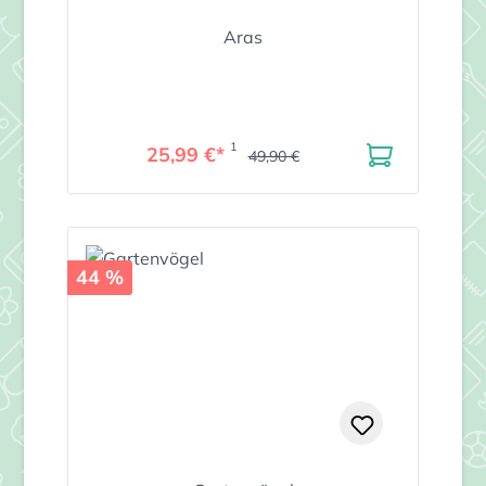
Aras
1
25,99 €*
49,90 €
44 %