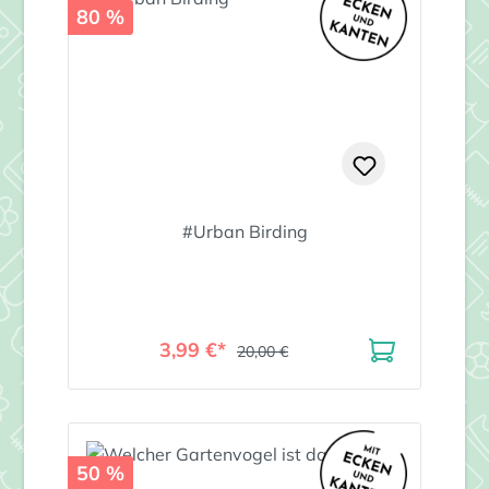
80 %
#Urban Birding
3,99 €*
20,00 €
50 %