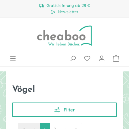
Gratislieferung ab 29 €
Zum Hauptinhalt springen
Newsletter
Ware
Vögel
Filter
Seite
Seite