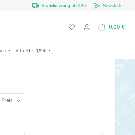
Gratislieferung ab 29 €
Newsletter
0,00 €
Ware
uch
Artikel bis 0,99€
Preis