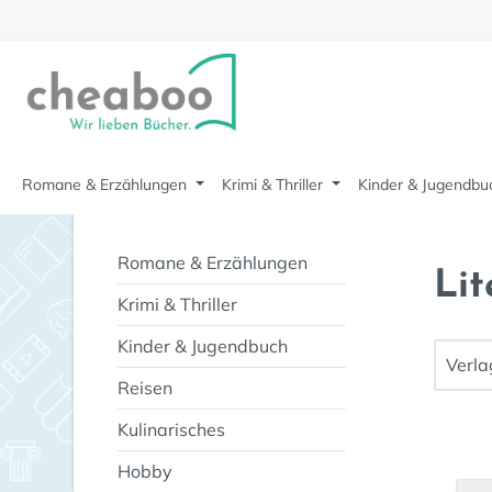
m Hauptinhalt springen
Zur Suche springen
Zur Hauptnavigation springen
Romane & Erzählungen
Krimi & Thriller
Kinder & Jugendbu
Romane & Erzählungen
Lit
Krimi & Thriller
Kinder & Jugendbuch
Verl
Reisen
Kulinarisches
Hobby