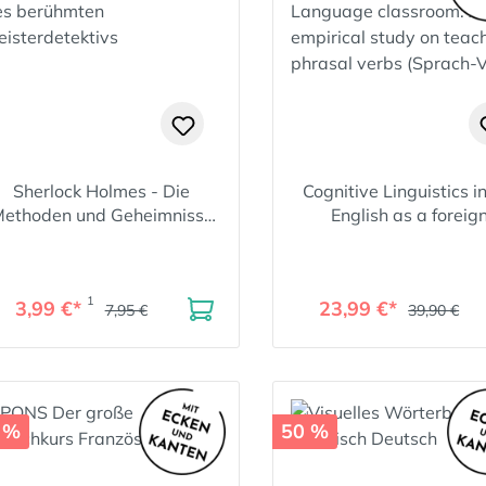
Sherlock Holmes - Die
Cognitive Linguistics i
ethoden und Geheimnisse
English as a foreig
des berühmten
Language classroom:
Meisterdetektivs
empirical study on tea
phrasal verbs (Sprach-
1
3,99 €*
23,99 €*
7,95 €
39,90 €
 %
50 %