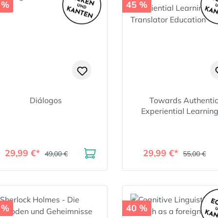
 %
45 %
Diálogos
Towards Authenti
Experiential Learning
Translator Educatio
29,99 €*
29,99 €*
49,00 €
55,00 €
 %
40 %