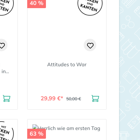
40 %
c
Attitudes to War
 in
n
29,99 €*
50,00 €
63 %