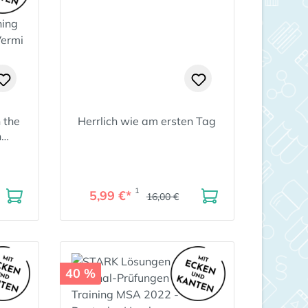
n the
Herrlich wie am ersten Tag
n
 An
ching
Vermi
1
5,99 €*
16,00 €
40 %