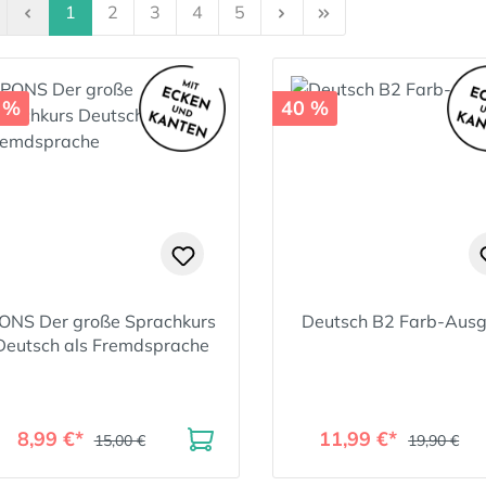
Seite
Seite
Seite
Seite
Seite
1
2
3
4
5
 %
40 %
ONS Der große Sprachkurs
Deutsch B2 Farb-Aus
Deutsch als Fremdsprache
8,99 €*
11,99 €*
15,00 €
19,90 €