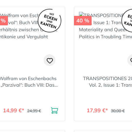
 %
40 %
Wolfram von Eschenbachs
TRANSPOSITIONES 2
„Parzival“: Buch VIII: Das
Vol. 2, Issue 1: Tran
erhältnis zwischen Gawan,
Materiality and Que
Antikonie und Vergulaht
Politics in Troubling T
14,99 €*
17,99 €*
24,99 €
30,00 €