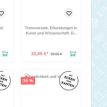
a!
Transversale. Erkundungen in
Kunst und Wissenschaft. Ein
europäisches Jahrbuch
35,99 €*
59,00 €
39 %