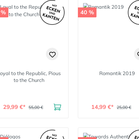
 %
40 %
oyal to the Republic, Pious
Romantik 2019
to the Church
29,99 €*
14,99 €*
55,00 €
25,00 €