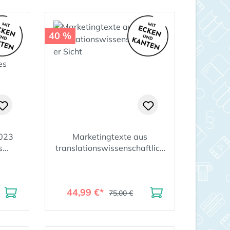
40 %
023
Marketingtexte aus
s
translationswissenschaftlich
er
er Sicht
imes
44,99 €*
75,00 €