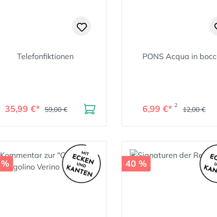
Telefonfiktionen
PONS Acqua in bocc
2
35,99 €*
6,99 €*
59,00 €
12,00 €
 %
40 %