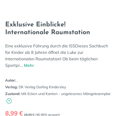
Exklusive Einblicke!
Internationale Raumstation
Eine exklusive Führung durch die ISSDieses Sachbuch
für Kinder ab 8 Jahren öffnet die Luke zur
Internationalen Raumstation! Ob beim täglichen
Sportpr…
Mehr
Autor:
,
Verlag:
DK Verlag Dorling Kindersley
Zustand:
Mit Ecken und Kanten - ungelesenes Mängelexemplar
Verkaufspreis:
8,99 €
Regulärer Preis:
16,95 €
(46.96% gespart)