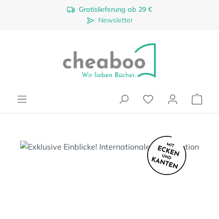
Gratislieferung ab 29 €
Zum Hauptinhalt springen
Newsletter
Ware
Bildergalerie überspringen