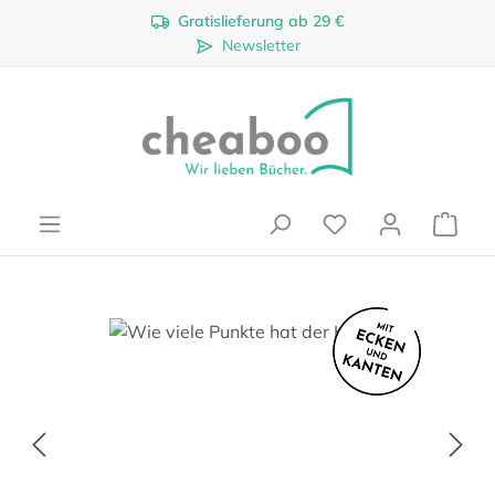
Gratislieferung ab 29 €
Zum Hauptinhalt springen
Newsletter
Ware
Bildergalerie überspringen