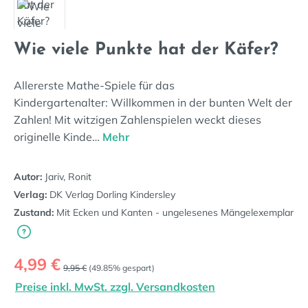
Wie viele Punkte hat der Käfer?
Allererste Mathe-Spiele für das
Kindergartenalter: Willkommen in der bunten Welt der
Zahlen! Mit witzigen Zahlenspielen weckt dieses
originelle Kinde…
Mehr
Autor:
Jariv, Ronit
Verlag:
DK Verlag Dorling Kindersley
Zustand:
Mit Ecken und Kanten - ungelesenes Mängelexemplar
Verkaufspreis:
4,99 €
Regulärer Preis:
9,95 €
(49.85% gespart)
Preise inkl. MwSt. zzgl. Versandkosten