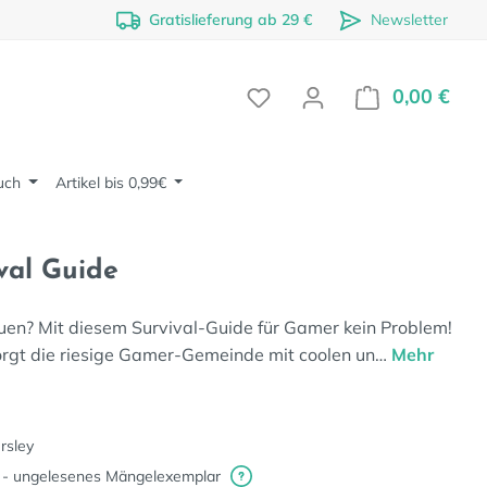
Gratislieferung ab 29 €
Newsletter
0,00 €
Ware
uch
Artikel bis 0,99€
val Guide
en? Mit diesem Survival-Guide für Gamer kein Problem!
orgt die riesige Gamer-Gemeinde mit coolen un…
Mehr
rsley
 - ungelesenes Mängelexemplar