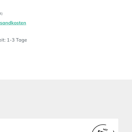
t)
ersandkosten
eit: 1-3 Tage