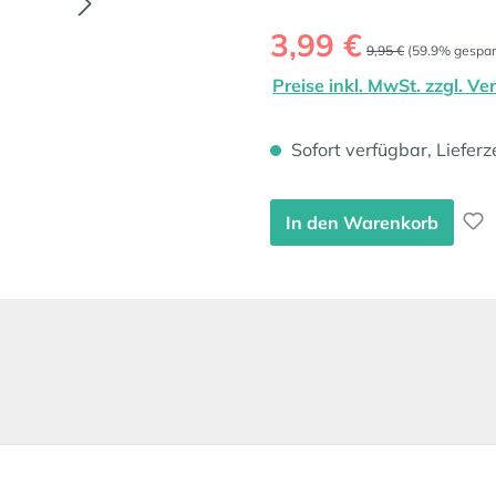
Verkaufspreis:
3,99 €
Regulärer Preis:
9,95 €
(59.9% gespar
Preise inkl. MwSt. zzgl. V
Sofort verfügbar, Lieferz
In den Warenkorb