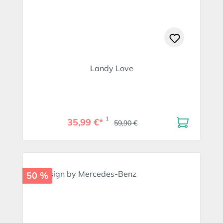
Landy Love
1
35,99 €*
59,90 €
50 %