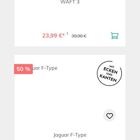
WAFT 3
1
23,99 €*
39,90 €
50 %
Jaguar F-Type