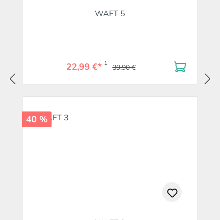
WAFT 5
1
22,99 €*
39,90 €
40 %