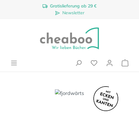
Gratislieferung ab 29 €
Zum Hauptinhalt springen
Newsletter
Ware
Bildergalerie überspringen