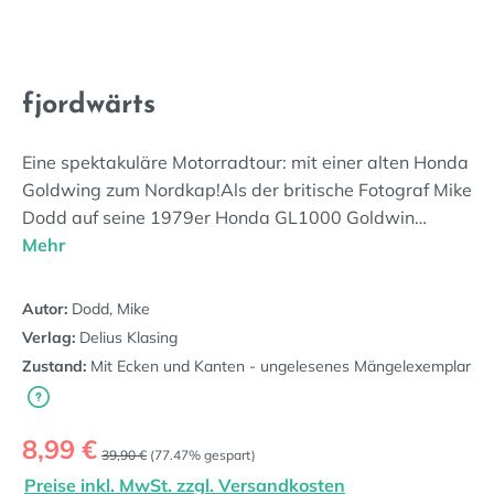
fjordwärts
Eine spektakuläre Motorradtour: mit einer alten Honda
Goldwing zum Nordkap!Als der britische Fotograf Mike
Dodd auf seine 1979er Honda GL1000 Goldwin…
Mehr
Autor:
Dodd, Mike
Verlag:
Delius Klasing
Zustand:
Mit Ecken und Kanten - ungelesenes Mängelexemplar
Verkaufspreis:
8,99 €
Regulärer Preis:
39,90 €
(77.47% gespart)
Preise inkl. MwSt. zzgl. Versandkosten