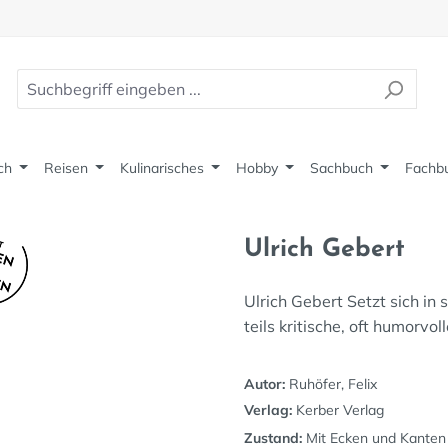
ch
Reisen
Kulinarisches
Hobby
Sachbuch
Fachb
Ulrich Gebert
Ulrich Gebert Setzt sich in
teils kritische, oft humorvo
Autor:
Ruhöfer, Felix
Verlag:
Kerber Verlag
Zustand:
Mit Ecken und Kanten