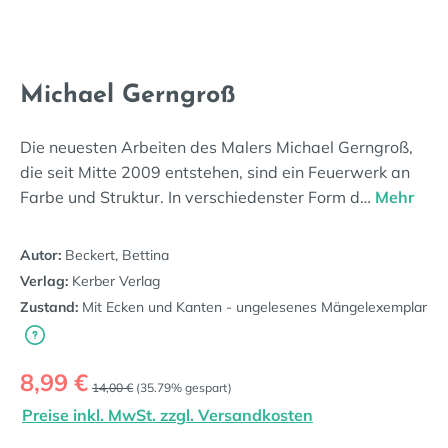
Michael Gerngroß
Die neuesten Arbeiten des Malers Michael Gerngroß,
die seit Mitte 2009 entstehen, sind ein Feuerwerk an
Farbe und Struktur. In verschiedenster Form d…
Mehr
Autor:
Beckert, Bettina
Verlag:
Kerber Verlag
Zustand:
Mit Ecken und Kanten - ungelesenes Mängelexemplar
Verkaufspreis:
8,99 €
Regulärer Preis:
14,00 €
(35.79% gespart)
Preise inkl. MwSt. zzgl. Versandkosten