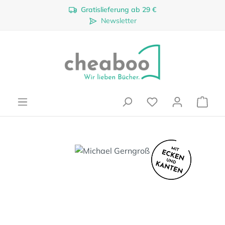
Gratislieferung ab 29 €
Zum Hauptinhalt springen
Newsletter
Ware
Bildergalerie überspringen