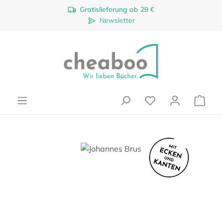
Gratislieferung ab 29 €
Zum Hauptinhalt springen
Newsletter
Ware
Bildergalerie überspringen