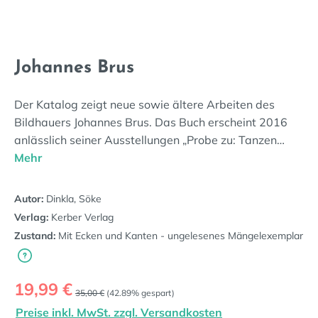
Johannes Brus
Der Katalog zeigt neue sowie ältere Arbeiten des
Bildhauers Johannes Brus. Das Buch erscheint 2016
anlässlich seiner Ausstellungen „Probe zu: Tanzen…
Mehr
Autor:
Dinkla, Söke
Verlag:
Kerber Verlag
Zustand:
Mit Ecken und Kanten - ungelesenes Mängelexemplar
Verkaufspreis:
19,99 €
Regulärer Preis:
35,00 €
(42.89% gespart)
Preise inkl. MwSt. zzgl. Versandkosten