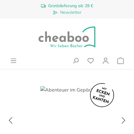
Gratislieferung ab 29 €
Zum Hauptinhalt springen
Newsletter
Ware
Bildergalerie überspringen