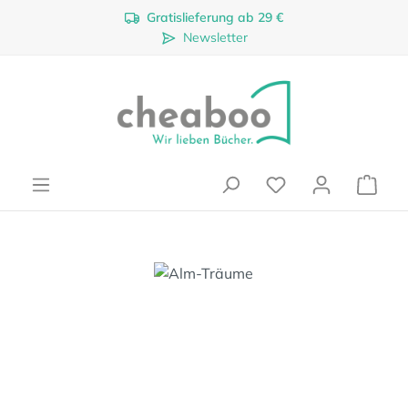
Gratislieferung ab 29 €
Zum Hauptinhalt springen
Newsletter
Ware
Bildergalerie überspringen