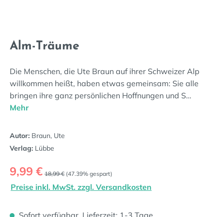
Alm-Träume
Die Menschen, die Ute Braun auf ihrer Schweizer Alp
willkommen heißt, haben etwas gemeinsam: Sie alle
bringen ihre ganz persönlichen Hoffnungen und S…
Mehr
Autor:
Braun, Ute
Verlag:
Lübbe
Verkaufspreis:
9,99 €
Regulärer Preis:
18,99 €
(47.39% gespart)
Preise inkl. MwSt. zzgl. Versandkosten
Sofort verfügbar, Lieferzeit: 1-3 Tage