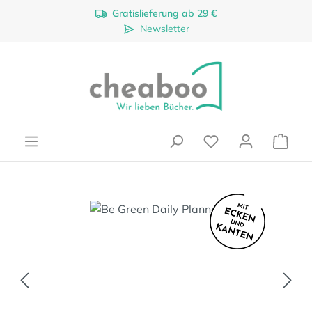
Gratislieferung ab 29 €
Zum Hauptinhalt springen
Newsletter
Ware
Bildergalerie überspringen