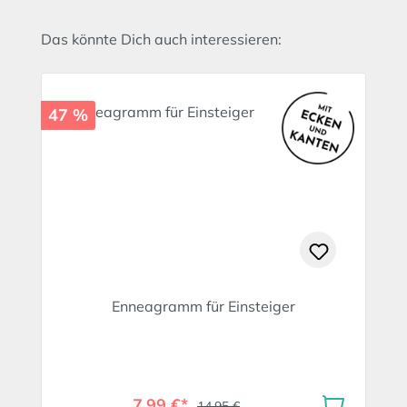
Produktgalerie überspringen
Das könnte Dich auch interessieren:
47 %
Enneagramm für Einsteiger
7,99 €*
14,95 €