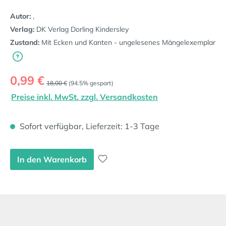
Autor:
,
Verlag:
DK Verlag Dorling Kindersley
Zustand:
Mit Ecken und Kanten - ungelesenes Mängelexemplar
Verkaufspreis:
0,99 €
Regulärer Preis:
18,00 €
(94.5% gespart)
Preise inkl. MwSt. zzgl. Versandkosten
Sofort verfügbar, Lieferzeit: 1-3 Tage
In den Warenkorb