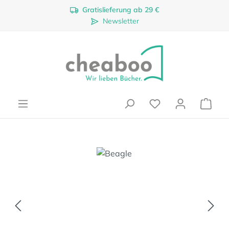
Gratislieferung ab 29 €
Zum Hauptinhalt springen
Newsletter
Ware
Bildergalerie überspringen