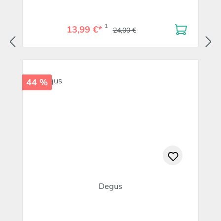
1
13,99 €*
24,00 €
44 %
Degus