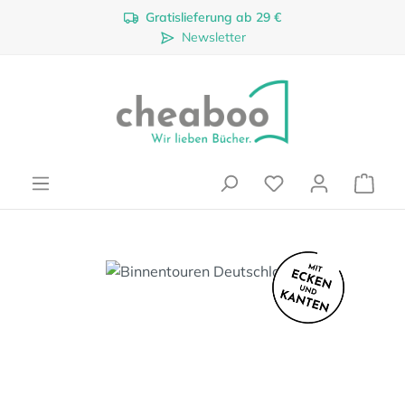
Gratislieferung ab 29 €
Zum Hauptinhalt springen
Newsletter
Ware
Bildergalerie überspringen