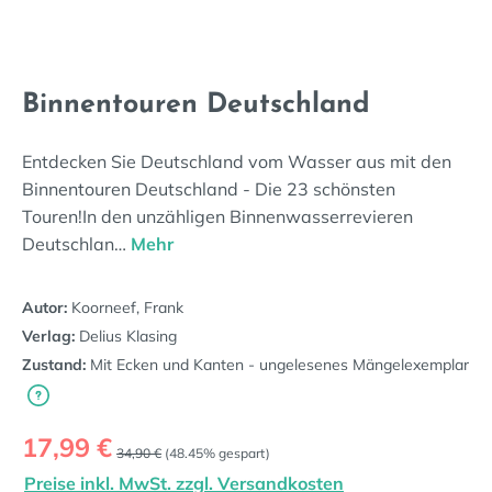
Binnentouren Deutschland
Entdecken Sie Deutschland vom Wasser aus mit den
Binnentouren Deutschland - Die 23 schönsten
Touren!In den unzähligen Binnenwasserrevieren
Deutschlan…
Mehr
Autor:
Koorneef, Frank
Verlag:
Delius Klasing
Zustand:
Mit Ecken und Kanten - ungelesenes Mängelexemplar
Verkaufspreis:
17,99 €
Regulärer Preis:
34,90 €
(48.45% gespart)
Preise inkl. MwSt. zzgl. Versandkosten