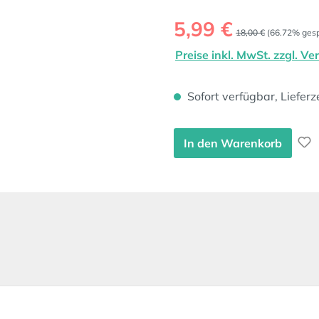
Verkaufspreis:
5,99 €
Regulärer Preis:
18,00 €
(66.72% gesp
Preise inkl. MwSt. zzgl. V
Sofort verfügbar, Lieferz
In den Warenkorb