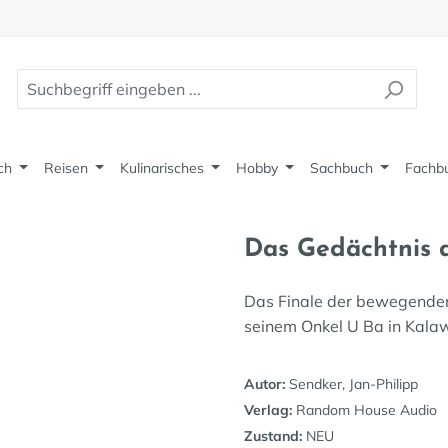
ch
Reisen
Kulinarisches
Hobby
Sachbuch
Fachb
Das Gedächtnis 
Das Finale der bewegenden 
seinem Onkel U Ba in Kalaw,
Autor:
Sendker, Jan-Philipp
Verlag:
Random House Audio
Zustand:
NEU