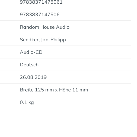
97838371475061
9783837147506
Random House Audio
Sendker, Jan-Philipp
Audio-CD
Deutsch
26.08.2019
Breite 125 mm x Höhe 11 mm
0.1 kg