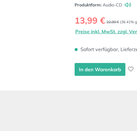
Produktform:
Audio-CD
Verkaufspreis:
13,99 €
Regulärer Preis:
22,00 €
(36.41% g
Preise inkl. MwSt. zzgl. V
Sofort verfügbar, Lieferz
In den Warenkorb