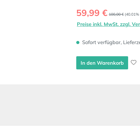
Verkaufspreis:
59,99 €
Regulärer Preis:
100,00 €
(40.01% 
Preise inkl. MwSt. zzgl. V
Sofort verfügbar, Lieferz
In den Warenkorb