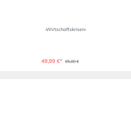
›Wirtschaftskrisen‹
49,99 €*
85,00 €