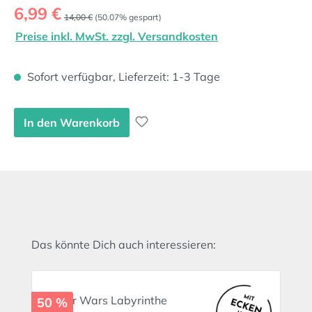
Verkaufspreis:
6,99 €
Regulärer Preis:
14,00 €
(50.07% gespart)
Preise inkl. MwSt. zzgl. Versandkosten
Sofort verfügbar, Lieferzeit: 1-3 Tage
In den Warenkorb
Produktgalerie überspringen
Das könnte Dich auch interessieren:
50 %