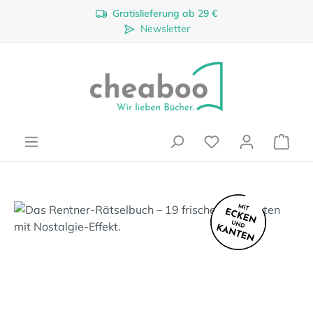
Gratislieferung ab 29 €
Zum Hauptinhalt springen
Newsletter
Ware
Bildergalerie überspringen