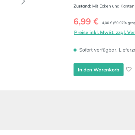
Zustand:
Mit Ecken und Kanten
Verkaufspreis:
6,99 €
Regulärer Preis:
14,00 €
(50.07% gesp
Preise inkl. MwSt. zzgl. V
Sofort verfügbar, Lieferz
In den Warenkorb