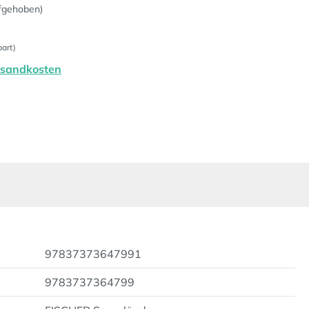
fgehoben)
art)
ersandkosten
97837373647991
9783737364799