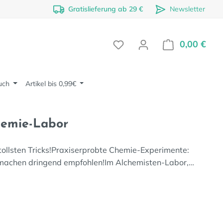
Gratislieferung ab 29 €
Newsletter
0,00 €
Ware
uch
Artikel bis 0,99€
hemie-Labor
tollsten Tricks!Praxiserprobte Chemie-Experimente:
machen dringend empfohlen!Im Alchemisten-Labor,…