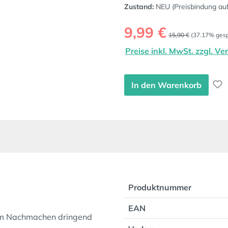
Zustand:
NEU (Preisbindung au
Verkaufspreis:
9,99 €
Regulärer Preis:
15,90 €
(37.17% gesp
Preise inkl. MwSt. zzgl. V
In den Warenkorb
Produktnummer
EAN
zum Nachmachen dringend