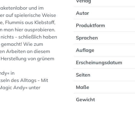
Verlag
Raketenlabor und im
Autor
r auf spielerische Weise
, Flummis aus Klebstoff,
Produktform
n man hier ausprobieren.
ichts - schließlich haben
Sprachen
en gemacht! Wie zum
Auflage
den Arbeiten an diesem
 Herstellung von grünem
Erscheinungsdatum
ndy« in
Seiten
eln des Alltags - Mit
Maße
»Magic Andy« unter
Gewicht