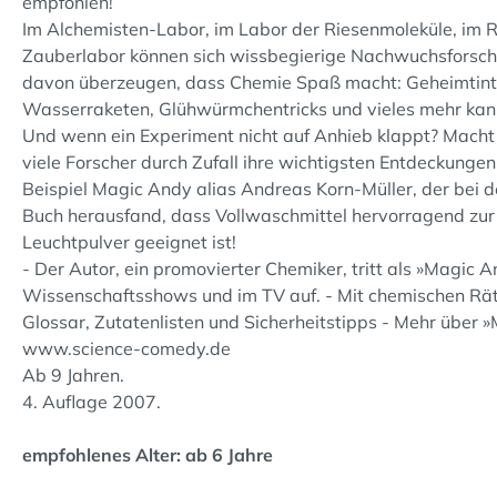
empfohlen!
Im Alchemisten-Labor, im Labor der Riesenmoleküle, im 
Zauberlabor können sich wissbegierige Nachwuchsforsche
davon überzeugen, dass Chemie Spaß macht: Geheimtinte
Wasserraketen, Glühwürmchentricks und vieles mehr kan
Und wenn ein Experiment nicht auf Anhieb klappt? Macht n
viele Forscher durch Zufall ihre wichtigsten Entdeckung
Beispiel Magic Andy alias Andreas Korn-Müller, der bei 
Buch herausfand, dass Vollwaschmittel hervorragend zur
Leuchtpulver geeignet ist!
- Der Autor, ein promovierter Chemiker, tritt als »Magic A
Wissenschaftsshows und im TV auf. - Mit chemischen Räts
Glossar, Zutatenlisten und Sicherheitstipps - Mehr über 
www.science-comedy.de
Ab 9 Jahren.
4. Auflage 2007.
empfohlenes Alter: ab 6 Jahre