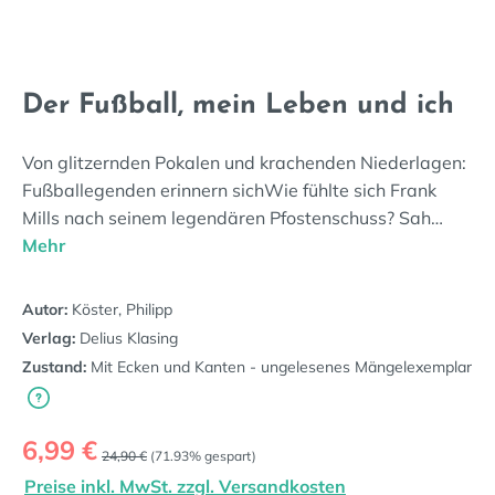
Der Fußball, mein Leben und ich
Von glitzernden Pokalen und krachenden Niederlagen:
Fußballegenden erinnern sichWie fühlte sich Frank
Mills nach seinem legendären Pfostenschuss? Sah…
Mehr
Autor:
Köster, Philipp
Verlag:
Delius Klasing
Zustand:
Mit Ecken und Kanten - ungelesenes Mängelexemplar
Verkaufspreis:
6,99 €
Regulärer Preis:
24,90 €
(71.93% gespart)
Preise inkl. MwSt. zzgl. Versandkosten