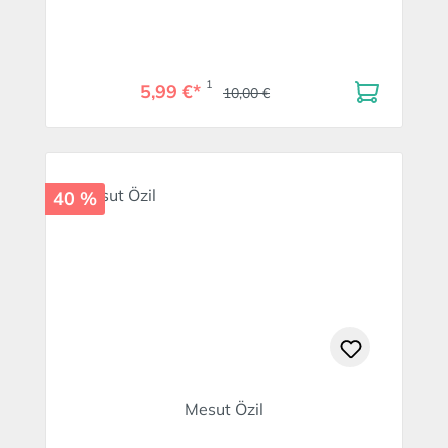
1
5,99 €*
10,00 €
40 %
Mesut Özil