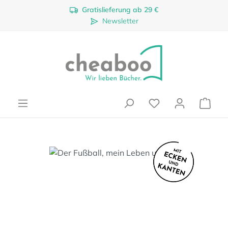
Gratislieferung ab 29 €
Zum Hauptinhalt springen
Newsletter
Ware
Bildergalerie überspringen