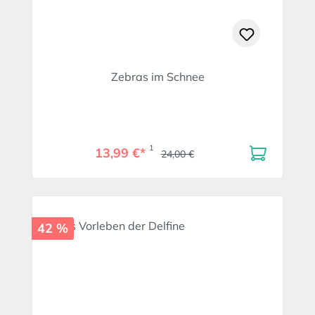
Zebras im Schnee
1
13,99 €*
24,00 €
42 %