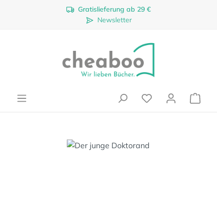
Gratislieferung ab 29 €
Zum Hauptinhalt springen
Newsletter
Ware
Bildergalerie überspringen