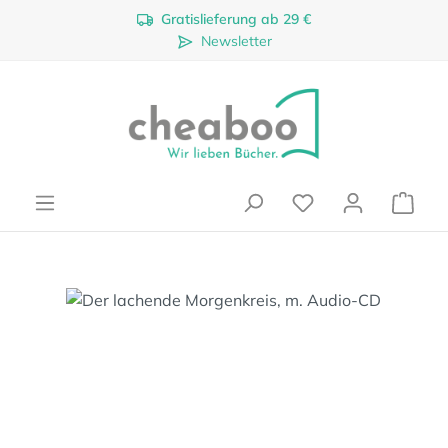
Gratislieferung ab 29 €
Zum Hauptinhalt springen
Newsletter
Ware
Bildergalerie überspringen