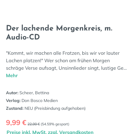
Der lachende Morgenkreis, m.
Audio-CD
"Kommt, wir machen alle Fratzen, bis wir vor lauter
Lachen platzen!" Wer schon am frühen Morgen
schräge Verse aufsagt, Unsinnlieder singt, lustige Ge…
Mehr
Autor:
Scheer, Bettina
Verlag:
Don Bosco Medien
Zustand:
NEU (Preisbindung aufgehoben)
Verkaufspreis:
9,99 €
Regulärer Preis:
22,00 €
(54.59% gespart)
Preise inkl. MwSt. zzgl. Versandkosten