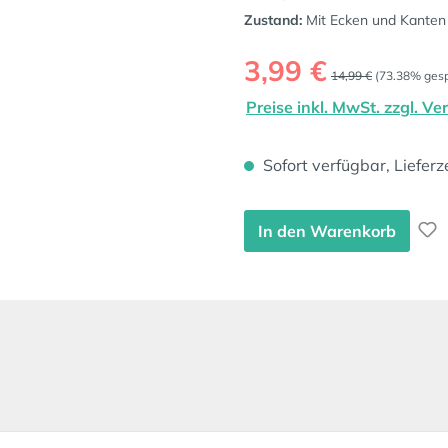
Zustand:
Mit Ecken und Kanten
Verkaufspreis:
3,99 €
Regulärer Preis:
14,99 €
(73.38% gesp
Preise inkl. MwSt. zzgl. V
Sofort verfügbar, Lieferz
In den Warenkorb