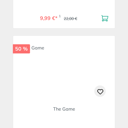
1
9,99 €*
22,00 €
50 %
The Game