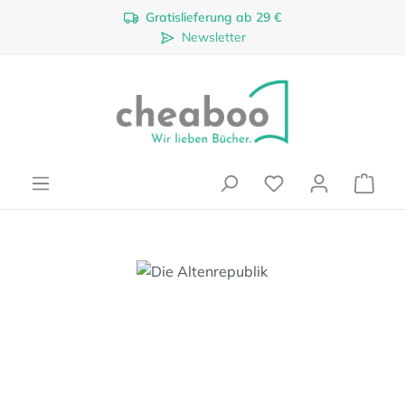
Gratislieferung ab 29 €
Zum Hauptinhalt springen
Newsletter
Ware
Bildergalerie überspringen