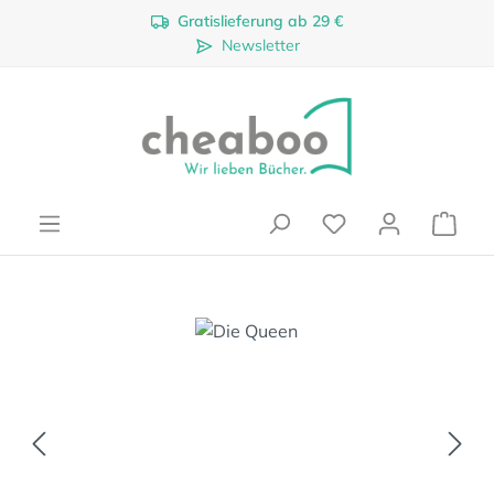
Gratislieferung ab 29 €
Zum Hauptinhalt springen
Newsletter
Ware
Bildergalerie überspringen