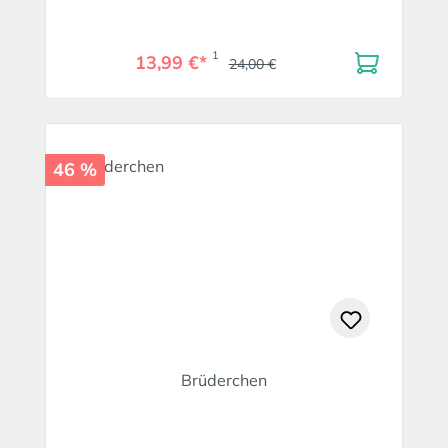
1
13,99 €*
24,00 €
46 %
Brüderchen