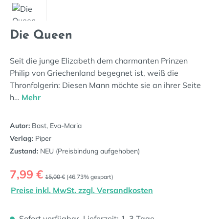
Die Queen
Seit die junge Elizabeth dem charmanten Prinzen
Philip von Griechenland begegnet ist, weiß die
Thronfolgerin: Diesen Mann möchte sie an ihrer Seite
h…
Mehr
Autor:
Bast, Eva-Maria
Verlag:
Piper
Zustand:
NEU (Preisbindung aufgehoben)
Verkaufspreis:
7,99 €
Regulärer Preis:
15,00 €
(46.73% gespart)
Preise inkl. MwSt. zzgl. Versandkosten
Sofort verfügbar, Lieferzeit: 1-3 Tage