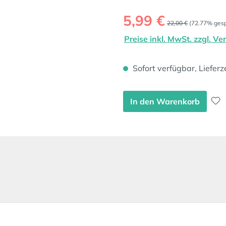
Verkaufspreis:
5,99 €
Regulärer Preis:
22,00 €
(72.77% gesp
Preise inkl. MwSt. zzgl. V
Sofort verfügbar, Lieferz
In den Warenkorb