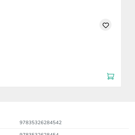
97835326284542
9783532628454