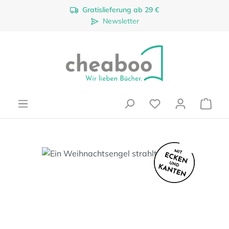
Gratislieferung ab 29 €
Zum Hauptinhalt springen
Newsletter
Ware
Bildergalerie überspringen