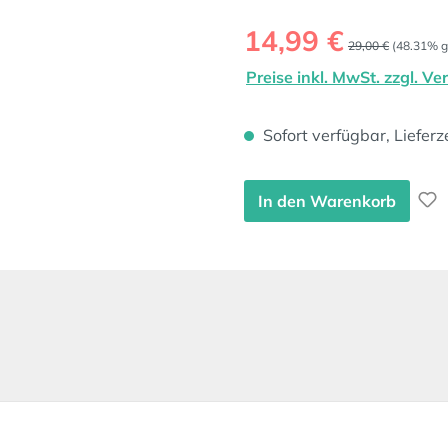
Verkaufspreis:
14,99 €
Regulärer Preis:
29,00 €
(48.31% g
Preise inkl. MwSt. zzgl. V
Sofort verfügbar, Lieferz
In den Warenkorb