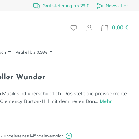
Gratislieferung ab 29 €
Newsletter
0,00 €
Ware
uch
Artikel bis 0,99€
oller Wunder
Musik sind unerschöpflich. Das stellt die preisgekrönte
n Clemency Burton-Hill mit dem neuen Ban…
Mehr
 - ungelesenes Mängelexemplar