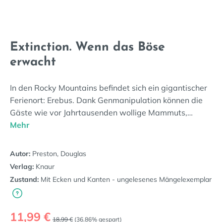
Extinction. Wenn das Böse
erwacht
In den Rocky Mountains befindet sich ein gigantischer
Ferienort: Erebus. Dank Genmanipulation können die
Gäste wie vor Jahrtausenden wollige Mammuts,…
Mehr
Autor:
Preston, Douglas
Verlag:
Knaur
Zustand:
Mit Ecken und Kanten - ungelesenes Mängelexemplar
Verkaufspreis:
11,99 €
Regulärer Preis:
18,99 €
(36.86% gespart)