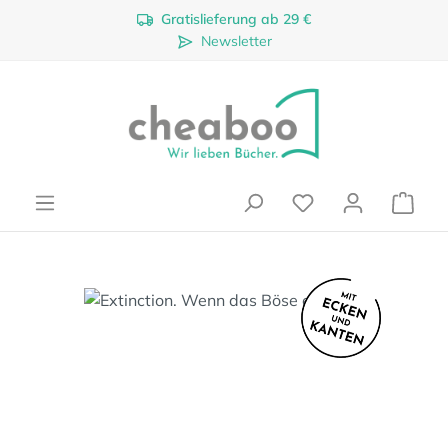
Gratislieferung ab 29 €
Zum Hauptinhalt springen
Newsletter
Ware
Bildergalerie überspringen