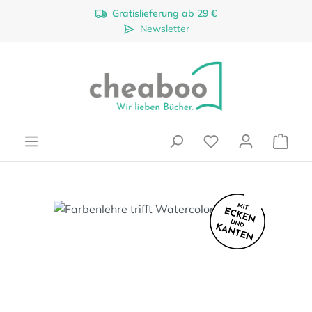
Gratislieferung ab 29 €
Zum Hauptinhalt springen
Newsletter
Ware
Bildergalerie überspringen