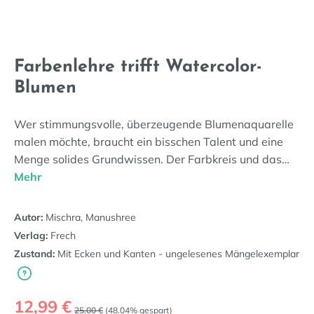
Farbenlehre trifft Watercolor-
Blumen
Wer stimmungsvolle, überzeugende Blumenaquarelle
malen möchte, braucht ein bisschen Talent und eine
Menge solides Grundwissen. Der Farbkreis und das…
Mehr
Autor:
Mischra, Manushree
Verlag:
Frech
Zustand:
Mit Ecken und Kanten - ungelesenes Mängelexemplar
Verkaufspreis:
12,99 €
Regulärer Preis:
25,00 €
(48.04% gespart)