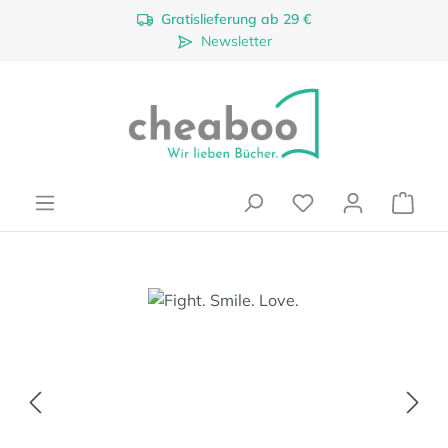
Gratislieferung ab 29 €
Zum Hauptinhalt springen
Newsletter
Ware
Bildergalerie überspringen