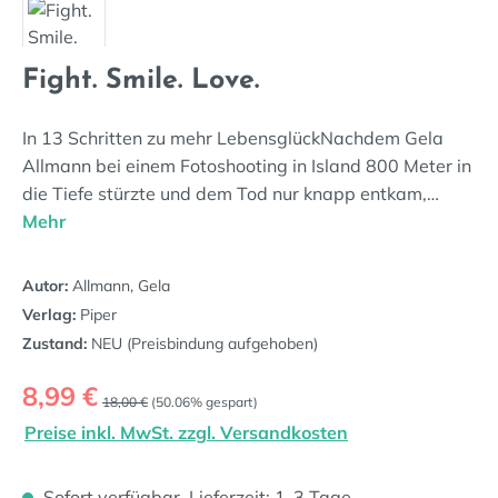
Fight. Smile. Love.
In 13 Schritten zu mehr LebensglückNachdem Gela
Allmann bei einem Fotoshooting in Island 800 Meter in
die Tiefe stürzte und dem Tod nur knapp entkam,…
Mehr
Autor:
Allmann, Gela
Verlag:
Piper
Zustand:
NEU (Preisbindung aufgehoben)
Verkaufspreis:
8,99 €
Regulärer Preis:
18,00 €
(50.06% gespart)
Preise inkl. MwSt. zzgl. Versandkosten
Sofort verfügbar, Lieferzeit: 1-3 Tage