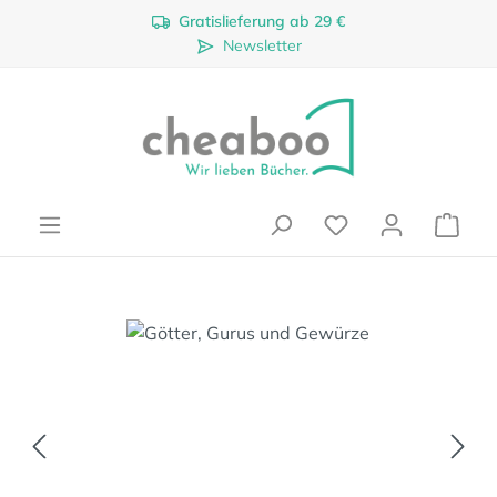
Gratislieferung ab 29 €
Zum Hauptinhalt springen
Newsletter
Ware
Bildergalerie überspringen