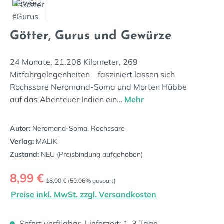
Götter, Gurus und Gewürze
24 Monate, 21.206 Kilometer, 269
Mitfahrgelegenheiten – fasziniert lassen sich
Rochssare Neromand-Soma und Morten Hübbe
auf das Abenteuer Indien ein…
Mehr
Autor:
Neromand-Soma, Rochssare
Verlag:
MALIK
Zustand:
NEU (Preisbindung aufgehoben)
Verkaufspreis:
8,99 €
Regulärer Preis:
18,00 €
(50.06% gespart)
Preise inkl. MwSt. zzgl. Versandkosten
Sofort verfügbar, Lieferzeit: 1-3 Tage