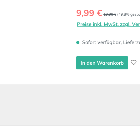
Verkaufspreis:
9,99 €
Regulärer Preis:
19,90 €
(49.8% gespa
Preise inkl. MwSt. zzgl. V
Sofort verfügbar, Lieferz
In den Warenkorb