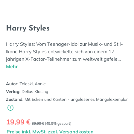
Harry Styles
Harry Styles: Vom Teenager-Idol zur Musik- und Stil-
Ikone Harry Styles entwickelte sich von einem 17-
jährigen X-Factor-Teilnehmer zum weltweit gefeie…
Mehr
Autor:
Zaleski, Annie
Verlag:
Delius Klasing
Zustand:
Mit Ecken und Kanten - ungelesenes Mängelexemplar
Verkaufspreis:
19,99 €
Regulärer Preis:
39,90 €
(49.9% gespart)
Preise inkl. MwSt. zzgl. Versandkosten