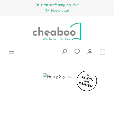
Gratislieferung ab 29 €
Zum Hauptinhalt springen
Newsletter
Ware
Bildergalerie überspringen