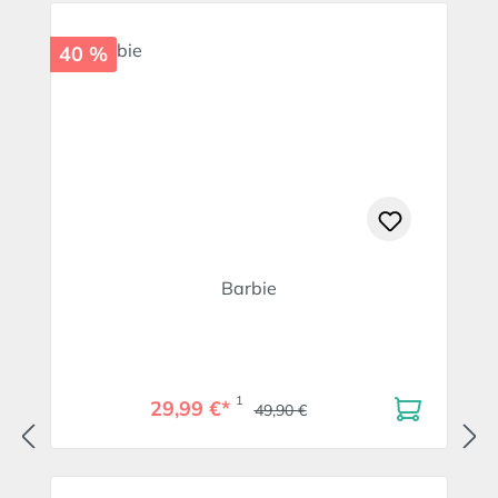
40 %
Barbie
1
29,99 €*
49,90 €