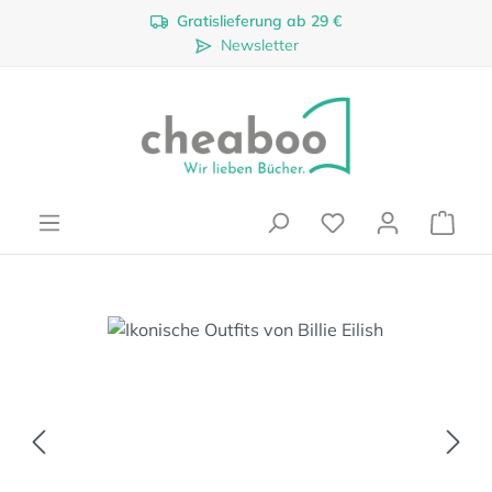
Gratislieferung ab 29 €
Zum Hauptinhalt springen
Newsletter
Ware
Bildergalerie überspringen