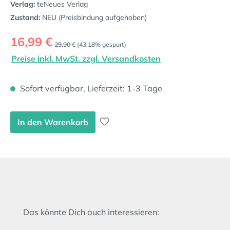
Verlag:
teNeues Verlag
Zustand:
NEU (Preisbindung aufgehoben)
Verkaufspreis:
16,99 €
Regulärer Preis:
29,90 €
(43.18% gespart)
Preise inkl. MwSt. zzgl. Versandkosten
Sofort verfügbar, Lieferzeit: 1-3 Tage
In den Warenkorb
Produktgalerie überspringen
Das könnte Dich auch interessieren: