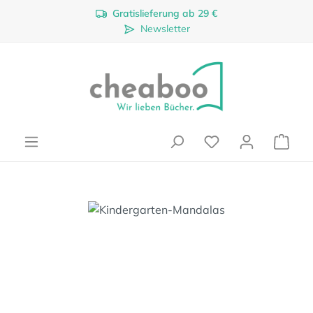
Gratislieferung ab 29 €
Zum Hauptinhalt springen
Newsletter
Ware
Bildergalerie überspringen