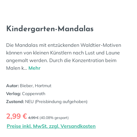
Kindergarten-Mandalas
Die Mandalas mit entzückenden Waldtier-Motiven
können von kleinen Künstlern nach Lust und Laune
angemalt werden. Durch die Konzentration beim
Malen k…
Mehr
Autor:
Bieber, Hartmut
Verlag:
Coppenrath
Zustand:
NEU (Preisbindung aufgehoben)
Verkaufspreis:
2,99 €
Regulärer Preis:
4,99 €
(40.08% gespart)
Preise inkl. MwSt. zzgl. Versandkosten