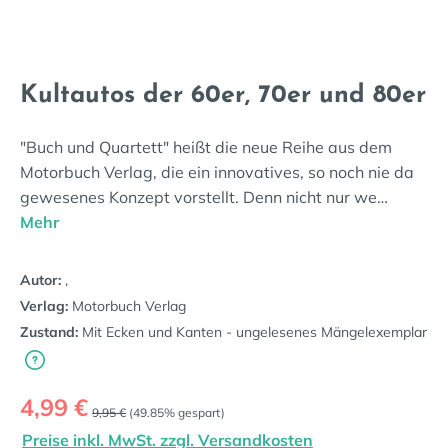
Kultautos der 60er, 70er und 80er
"Buch und Quartett" heißt die neue Reihe aus dem
Motorbuch Verlag, die ein innovatives, so noch nie da
gewesenes Konzept vorstellt. Denn nicht nur we…
Mehr
Autor:
,
Verlag:
Motorbuch Verlag
Zustand:
Mit Ecken und Kanten - ungelesenes Mängelexemplar
Verkaufspreis:
4,99 €
Regulärer Preis:
9,95 €
(49.85% gespart)
Preise inkl. MwSt. zzgl. Versandkosten