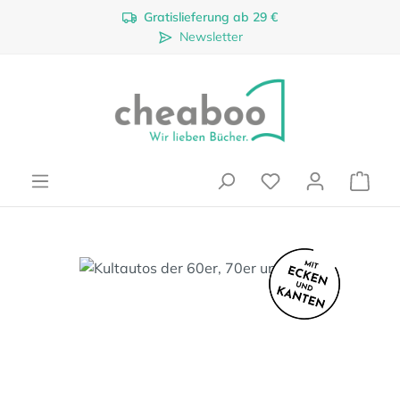
Gratislieferung ab 29 €
Zum Hauptinhalt springen
Newsletter
Ware
Bildergalerie überspringen