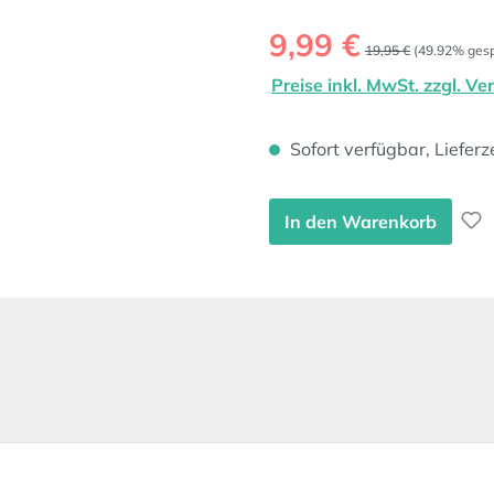
Verkaufspreis:
9,99 €
Regulärer Preis:
19,95 €
(49.92% gesp
Preise inkl. MwSt. zzgl. V
Sofort verfügbar, Lieferz
In den Warenkorb