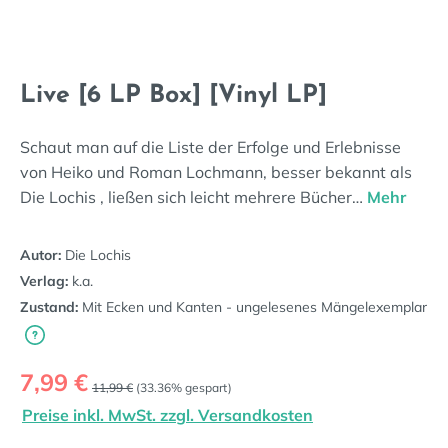
Live [6 LP Box] [Vinyl LP]
Schaut man auf die Liste der Erfolge und Erlebnisse
von Heiko und Roman Lochmann, besser bekannt als
Die Lochis , ließen sich leicht mehrere Bücher…
Mehr
Autor:
Die Lochis
Verlag:
k.a.
Zustand:
Mit Ecken und Kanten - ungelesenes Mängelexemplar
Verkaufspreis:
7,99 €
Regulärer Preis:
11,99 €
(33.36% gespart)
Preise inkl. MwSt. zzgl. Versandkosten