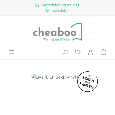
Gratislieferung ab 29 €
Zum Hauptinhalt springen
Newsletter
Ware
Bildergalerie überspringen